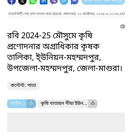
আপনার মতামত প্রদান করুন
কনটেন্টটি শেষ হাল-নাগাদ করা হয়েছে: মঙ্গলবার, ২২ অক্টোবর, ২০২৪ এ ১০:৩৬ AM
রবি 2024-25 মৌসুমে কৃষি
প্রণোদনার অগ্রাধিকার কৃষক
তালিকা, ই্উনিয়ন-মহম্মদপুর,
উপজেলা-মহম্মদপুর, জেলা-মাগুরা।
কন্টেন্ট: পাতা
ফাইল ১
কৃষি বাতায়ন দীঘা ইউন...