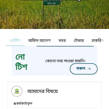
নোটিশ
অফিস আদেশ
খবর
টেন্ডার
চাকরি কর্ন
নো
কোনো তথ্য পাওয়া যায়নি।
টিশ
সকল
আমাদের বিষয়ে
কর্মকর্তাবৃন্দ