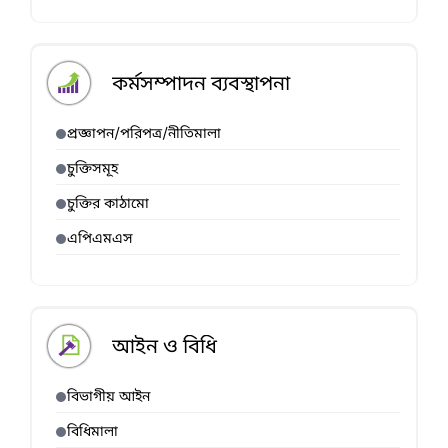
কর্মসম্পাদন ব্যবস্থাপনা
প্রজ্ঞাপন/পরিপত্র/নীতিমালা
চুক্তিসমূহ
চুক্তির কাঠামো
এপিএমএস
আইন ও বিধি
বিভাগীয় আইন
বিধিমালা