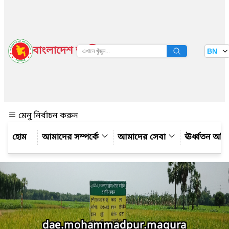
বাংলাদেশ জাতীয় তথ্য বাতায়ন
BN
দেখুন
মেনু নির্বাচন করুন
আমাদের সম্পর্কে
আমাদের সেবা
ঊর্ধ্বতন অফ
dae.mohammadpur.magura