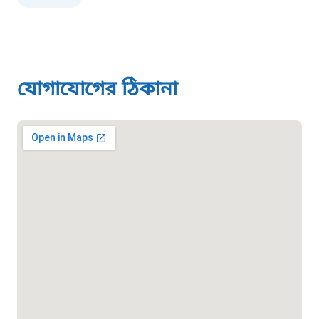
০১৯০৮৮৮৮৮৮৮
মাদকদ্রব্য নিয়ন্ত্রণ হটলাইন
যোগাযোগের ঠিকানা
১৬১১৩
জরুরী অভ্যন্তরীণ নৌ-পরিবহন হটলাইন
১৬৪৪৫
পাসপোর্ট বাতায়ন হটলাইন
১৬১৭১
বাংলাদেশ মুক্তিযোদ্ধা কল্যাণ ট্রাস্ট