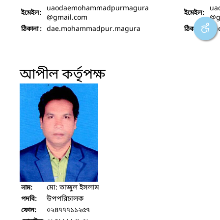
uaodaemohammadpurmagura
ua
ইমেইল:
ইমেইল:
@gmail.com
@g
dae.mohammadpur.magura
da
ঠিকানা :
ঠিকানা :
আপীল কর্তৃপক্ষ
মো: তাজুল ইসলাম
নাম:
উপপরিচালক
পদবি:
০২৪৭৭৭১১২৫৭
ফোন: