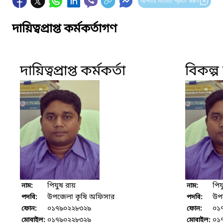
আপনার মতামত প্রদান করুন
দায়িত্বপ্রাপ্ত কর্মকর্তাগণ
দায়িত্বপ্রাপ্ত কর্মকর্তা
বিকল্প দ
পিযুষ রায়
পিয
নাম:
নাম:
উপজেলা কৃষি অফিসার
উপ
পদবি:
পদবি:
০১৭৯০২২৮৩২৯
০১
ফোন:
ফোন:
০১৭৯০২২৮৩২৯
০১
মোবাইল:
মোবাইল: